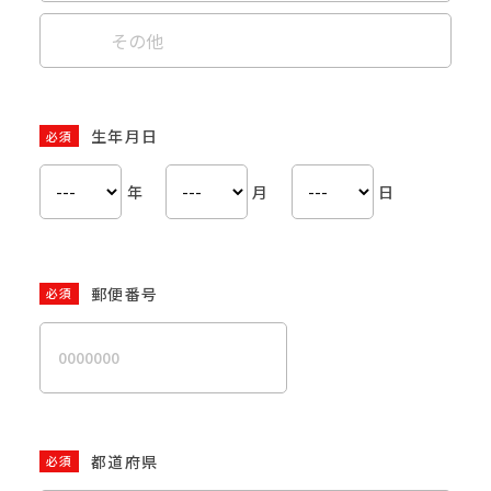
その他
生年月日
必須
年
月
日
郵便番号
必須
都道府県
必須